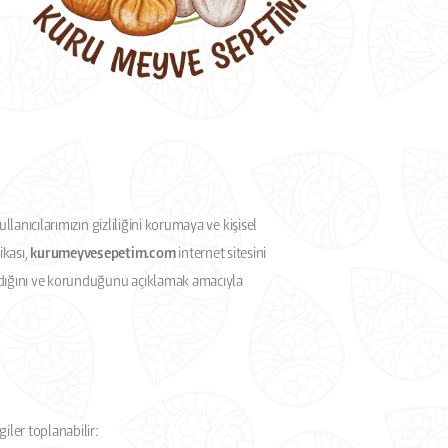
ullanıcılarımızın gizliliğini korumaya ve kişisel
ikası,
kurumeyvesepetim.com
internet sitesini
lanıldığını ve korunduğunu açıklamak amacıyla
giler toplanabilir: