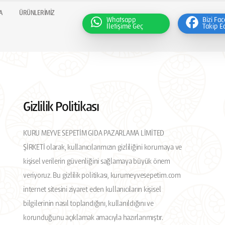
A
ÜRÜNLERIMIZ
Whatsapp
Bizi Fa
İletişime Geç
Takip E
Gizlilik Politikası
KURU MEYVE SEPETİM GIDA PAZARLAMA LİMİTED
ŞİRKETİ olarak, kullanıcılarımızın gizliliğini korumaya ve
kişisel verilerin güvenliğini sağlamaya büyük önem
veriyoruz. Bu gizlilik politikası, kurumeyvesepetim.com
internet sitesini ziyaret eden kullanıcıların kişisel
bilgilerinin nasıl toplandığını, kullanıldığını ve
korunduğunu açıklamak amacıyla hazırlanmıştır.