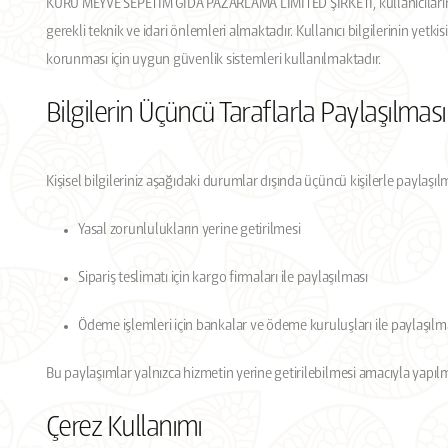
KURU MEYVE SEPETİM GIDA PAZARLAMA LİMİTED ŞİRKETİ, kullanıcılarına ai
gerekli teknik ve idari önlemleri almaktadır. Kullanıcı bilgilerinin yetki
korunması için uygun güvenlik sistemleri kullanılmaktadır.
Bilgilerin Üçüncü Taraflarla Paylaşılması
Kişisel bilgileriniz aşağıdaki durumlar dışında üçüncü kişilerle paylaşıl
Yasal zorunlulukların yerine getirilmesi
Sipariş teslimatı için kargo firmaları ile paylaşılması
Ödeme işlemleri için bankalar ve ödeme kuruluşları ile paylaşılm
Bu paylaşımlar yalnızca hizmetin yerine getirilebilmesi amacıyla yapıl
Çerez Kullanımı