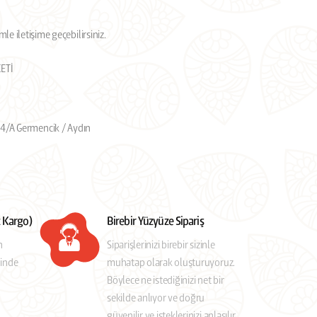
imle iletişime geçebilirsiniz.
ETİ
4/A Germencik / Aydın
z Kargo)
Birebir Yüzyüze Sipariş
n
Siparişlerinizi birebir sizinle
çinde
muhatap olarak oluşturuyoruz.
Böylece ne istediğinizi net bir
sekilde anlıyor ve doğru
güvenilir ve isteklerinizi anlaşılır