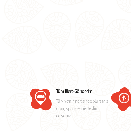
Tüm İllere Gönderim
Türkiye’nin neresinde olursanız
olun, siparişlerinizi teslim
ediyoruz.