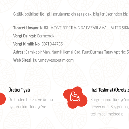
Gizlilik politikası ile ilgili sorularınız için aşağıdaki bilgiler üzerinden biz
Ticaret Ünvanı:
KURU MEYVE SEPETİM GIDA PAZARLAMA LİMİTED ŞİRK
Vergi Dairesi:
Germencik
Vergi Kimlik No:
5971044756
Adres:
Camikebir Mah. Namık Kemal Cad. Fuat Durmaz Tatay Apt No: 3
Web Sitesi:
kurumeyvesepetim.com
Üretici Fiyatı
Hızlı Teslimat (Ücretsi
Üreticiden tüketiciye üretici
Kargolarımız Türkiye'ni
fiyatına tüm Türkiye'ye
heryerine 1-3 iş günü i
teslim edilmektedir.