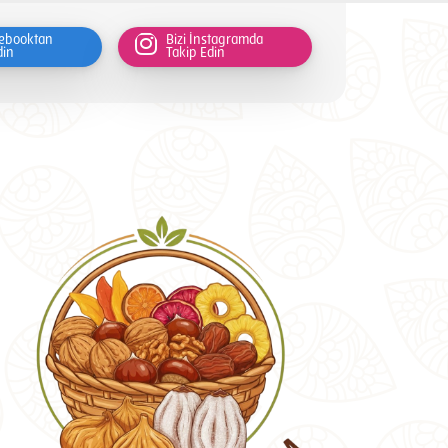
cebooktan
Bizi İnstagramda
din
Takip Edin