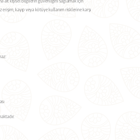
t kişisel bilgilerin güvenliğini sağlamak için
siz erişim, kayıp veya kötüye kullanım risklerine karşı
maz:
ası
maktadır.