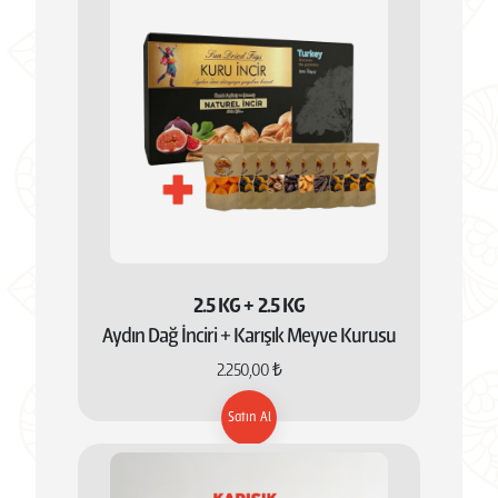
2.5 KG + 2.5 KG
Aydın Dağ İnciri + Karışık Meyve Kurusu
2.250,00 ₺
Satın Al