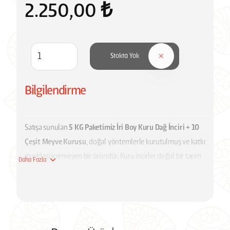
kurutulan bu özel incirler, hiçbir katkı maddesi kullanılmadan
2.250,00 ₺
hazırlanır ve tazeliğini koruyacak şekilde paketlenerek sizlere
ulaştırılır.
Stokta Yok
Bilgilendirme
Satışa sunulan
5 KG Paketimiz İri Boy Kuru Dağ İnciri + 10
Çeşit Meyve Kurusu
, doğal yöntemlerle kurutulmuş ve katkı
maddesi içermeyen bir üründür. Kuru incirler doğal bir tarım
Daha Fazla
ürünü olduğu için boyut, renk ve şekillerinde küçük
farklılıklar görülebilir. Bu durum ürünün doğallığından
kaynaklanmakta olup kalite açısından herhangi bir
olumsuzluk oluşturmaz.