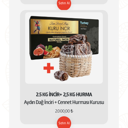
Satın Al
2.5 KG İNCİR+ 2,5 KG HURMA
Aydın Dağ İnciri + Cennet Hurması Kurusu
2.000,00 ₺
Satın Al