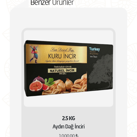
Benzer
Ürünler
Ürünlerimiz hijyenik koşullarda paketlenerek
gönderilmektedir. Kuru incirlerin tazeliğini ve lezzetini
koruyabilmesi için ürünleri ilk olarak -18 buzdolabının
dondurucu ust kısmında saklayınız. Çıkardıktan sonra serin,
kuru ve güneş ışığından uzak bir ortamda muhafaza edilmesi
tavsiye edilir.
2.5 KG
Aydın Dağ İnciri
1.000,00 ₺