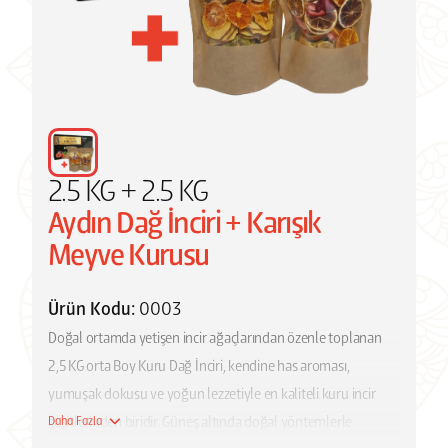
2.5 KG + 2.5 KG
Aydın Dağ İnciri + Karışık
Meyve Kurusu
Ürün Kodu:
0003
Doğal ortamda yetişen incir ağaçlarından özenle toplanan
2,5 KG orta Boy Kuru Dağ İnciri, kendine has aroması,
yumuşak dokusu ve yoğun lezzetiyle en kaliteli kuru incir
çeşitlerinden biridir. Güneş altında doğal yöntemlerle
Daha Fazla