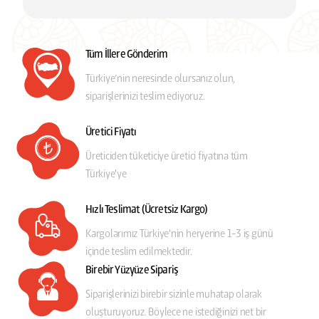
Tüm İllere Gönderim
Türkiye’nin neresinde olursanız olun,
siparişlerinizi teslim ediyoruz.
Üretici Fiyatı
Üreticiden tüketiciye üretici fiyatına tüm
Türkiye'ye
Hızlı Teslimat (Ücretsiz Kargo)
Kargolarımız Türkiye'nin heryerine 1-3 iş günü
içinde teslim edilmektedir.
Birebir Yüzyüze Sipariş
Siparişlerinizi birebir sizinle muhatap olarak
oluşturuyoruz. Böylece ne istediğinizi net bir