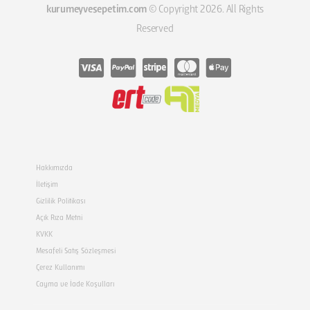
kurumeyvesepetim.com
© Copyright 2026. All Rights
Reserved
Hakkımızda
İletişim
Gizlilik Politikası
Açık Rıza Metni
KVKK
Mesafeli Satış Sözleşmesi
Çerez Kullanımı
Cayma ve İade Koşulları